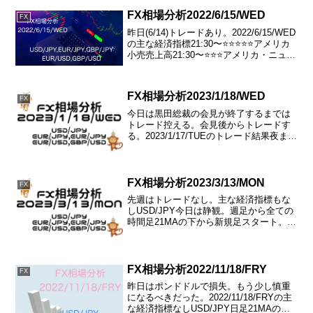
FX相場分析2022/6/15/WED
FX
昨日(6/14)トレードあり。2022/6/15/WED
の主な経済指標21:30〜⭐️⭐️⭐️⭐️⭐️アメリカ
小売売上高21:30〜⭐️⭐️⭐️アメリカ・ニュー
ヨーク連銀製造景気指数03:00〜⭐️⭐️⭐️⭐️⭐️
アメリカFRB政策金利(F...
FX相場分析2023/1/18/WED
FX
今日は黒田総裁の会見が終了するまでは
トレード控える。会見後からトレードす
る。2023/1/17/TUEのトレード結果夜まで
ほとんど動かず。ポンドドル：ロング
2%→＋256円2023/1/18/WEDの主な経済
指標時間未定〜⭐️⭐️⭐️⭐️日...
FX相場分析2023/3/13/MON
FX
先週はトレードなし。主な経済指標もな
しUSD/JPY今日は静観。週足から全ての
時間足21MAの下から新規足スタート。今
日はショートでのトレードだが、週足で
三尊のネックライン付近まで下落してき
ている。このネックラインで揉み合う可
能性あり、三尊...
FX相場分析2022/11/18/FRY
FX
昨日はポンドドルで損失。もう少し慎重
になるべきだった。2022/11/18/FRYの主
な経済指標なしUSD/JPY日足21MAの下