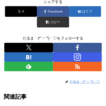
シェアする
o
o
X
Facebook
はてブ
k
コピー
だるま╰(*´︶`*)╯♡をフォローする
だるま╰(*´︶`*)╯♡
関連記事