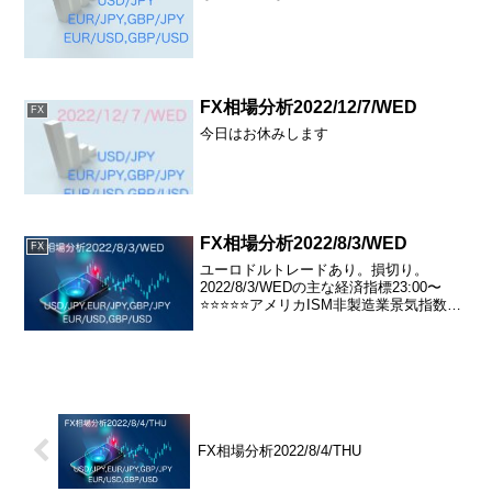
から新規足スタート、昨日は陽線で終了
している。140.000付近を行ったり来たり
している。底打ちなのかまだわか...
FX相場分析2022/12/7/WED
FX
今日はお休みします
FX相場分析2022/8/3/WED
FX
ユーロドルトレードあり。損切り。
2022/8/3/WEDの主な経済指標23:00〜
⭐️⭐️⭐️⭐️⭐️アメリカISM非製造業景気指数
23:00〜⭐️⭐️⭐️⭐️アメリカ耐久財受注23:30〜
⭐️⭐️⭐️アメリカ週間石油在庫統計
USD/JPY...
FX相場分析2022/8/4/THU