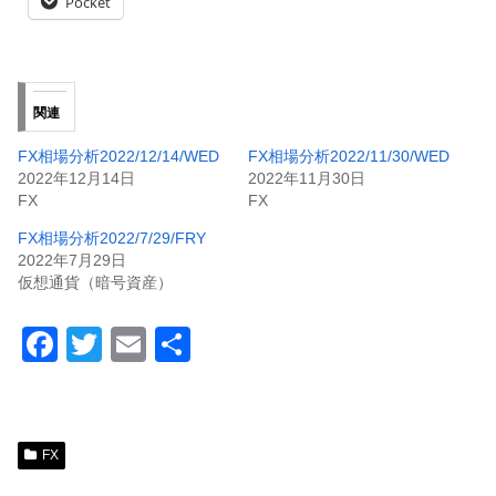
Pocket
関連
FX相場分析2022/12/14/WED
FX相場分析2022/11/30/WED
2022年12月14日
2022年11月30日
FX
FX
FX相場分析2022/7/29/FRY
2022年7月29日
仮想通貨（暗号資産）
F
T
E
共
a
wi
m
有
c
tt
ail
e
er
FX
b