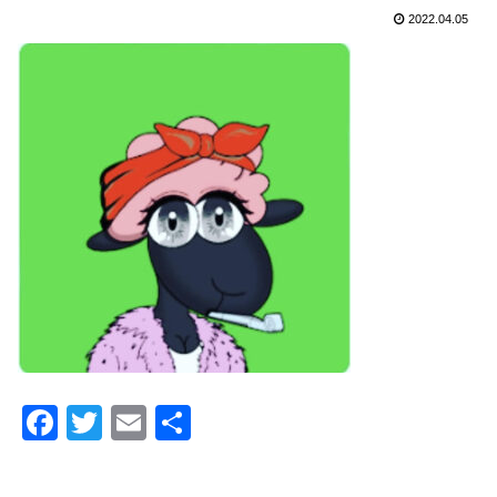
2022.04.05
F
T
E
共
a
wi
m
有
c
tt
ail