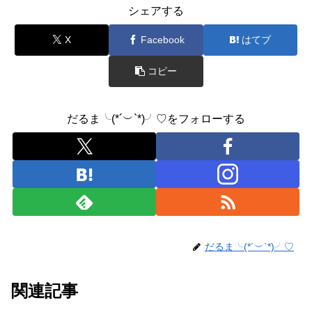
シェアする
e
er
b
X
Facebook
はてブ
o
コピー
o
k
だるま╰(*´︶`*)╯♡をフォローする
だるま╰(*´︶`*)╯♡
関連記事