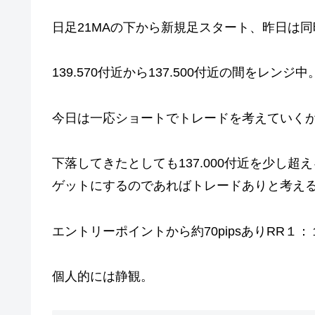
日足21MAの下から新規足スタート、昨日は
139.570付近から137.500付近の間をレンジ中
今日は一応ショートでトレードを考えていく
下落してきたとしても137.000付近を少し超
ゲットにするのであればトレードありと考え
エントリーポイントから約70pipsありRR１：
個人的には静観。