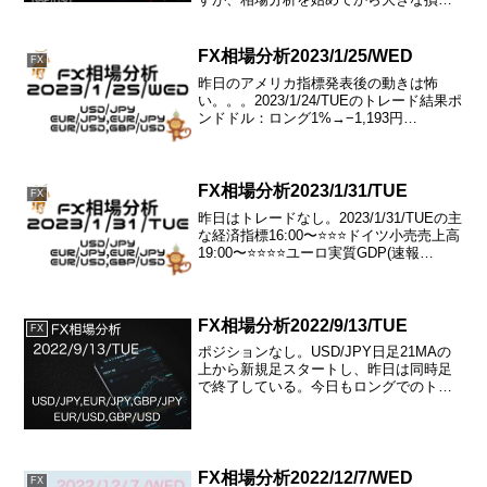
を回避することができています。今まで
はノートに書いていましたが、ブログに
記載し、残していくことにしました。
FX相場分析2023/1/25/WED
FX
昨日のアメリカ指標発表後の動きは怖
い。。。2023/1/24/TUEのトレード結果ポ
ンドドル：ロング1%→−1,193円
2023/1/25/WEDの主な経済指標18:00〜
⭐️⭐️⭐️⭐️ドイツIfo景況感指数USD/JPY日足
21MAの下...
FX相場分析2023/1/31/TUE
FX
昨日はトレードなし。2023/1/31/TUEの主
な経済指標16:00〜⭐️⭐️⭐️ドイツ小売売上高
19:00〜⭐️⭐️⭐️⭐️ユーロ実質GDP(速報
値)22:30〜⭐️⭐️⭐️⭐️アメリカ雇用コスト指数
第四半期USD/JPY日足21MAの...
FX相場分析2022/9/13/TUE
FX
ポジションなし。USD/JPY日足21MAの
上から新規足スタートし、昨日は同時足
で終了している。今日もロングでのトレ
ードをしていくが、143.000付近をしっか
り超えてからのトレードが良いと考えて
いる。それか日足で21MAまでのロトレー
スを...
FX相場分析2022/12/7/WED
FX