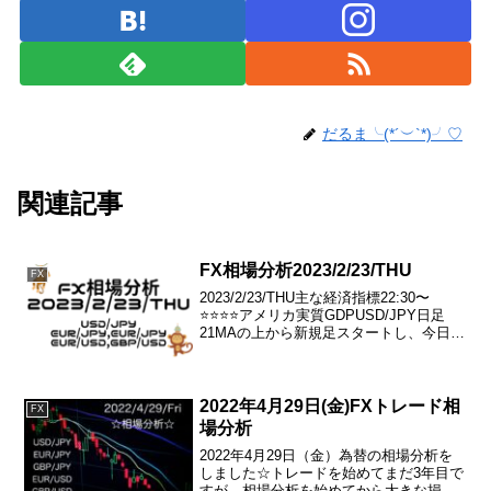
だるま╰(*´︶`*)╯♡
関連記事
FX相場分析2023/2/23/THU
FX
2023/2/23/THU主な経済指標22:30〜
⭐️⭐️⭐️⭐️アメリカ実質GDPUSD/JPY日足
21MAの上から新規足スタートし、今日も
ロング目線でのトレードになる。が、
135.000で止まっている状態。ドル円をス
トレートにトレードす...
2022年4月29日(金)FXトレード相
FX
場分析
2022年4月29日（金）為替の相場分析を
しました☆トレードを始めてまだ3年目で
すが、相場分析を始めてから大きな損失