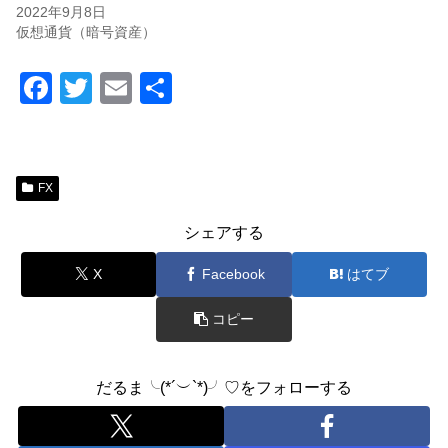
2022年9月8日
仮想通貨（暗号資産）
F
T
E
共
a
wi
m
有
c
tt
ail
e
er
FX
b
シェアする
o
o
X
Facebook
はてブ
k
コピー
だるま╰(*´︶`*)╯♡をフォローする