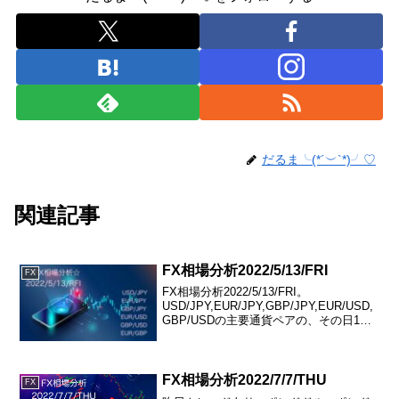
だるま╰(*´︶`*)╯♡
関連記事
FX相場分析2022/5/13/FRI
FX
FX相場分析2022/5/13/FRI。
USD/JPY,EUR/JPY,GBP/JPY,EUR/USD,
GBP/USDの主要通貨ペアの、その日1日
の相場を分析していきます♪
FX相場分析2022/7/7/THU
FX