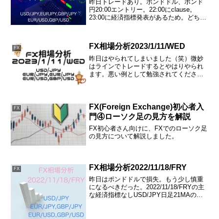
昨日トレードあり。ポンドドル、ポンド
円20:00エントリー。22:00にclause。
23:00に経済指標発表があるため。どちら
も利確。2022/7/7/THUの主な経済指標
21:15〜⭐️⭐️⭐️⭐️アメリカ・ADP雇用者数
21:30〜⭐...
FX相場分析2023/1/11/WED
FX
昨日はやられてしまいました（笑）微妙
はラインでトレードするとやはりやられ
ます。悪い例として勉強されてください
★2023/1/10/TUEのトレード結果報告ドル
円：ショートエントリー2%・SL(ストッ
プロス)まで放置→ロスカット結果：マイ
ナス...
FX(Foreign Exchange)初心者入
FX
門④ローソク足の見方を解説
FX初心者さん向けに、FXでのローソク足
の見方について解説しました。
FX相場分析2022/11/18/FRY
FX
昨日はポンドドルで損失。もう少し慎重
になるべきだった。2022/11/18/FRYの主
な経済指標なしUSD/JPY日足21MAの下
から新規足スタート、昨日は陽線で終了
している。140.000付近を行ったり来たり
している。底打ちなのかまだわか...