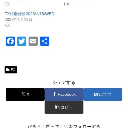
FX
FX
FX相場分析2023/1/18/WED
2023年1月18日
FX
F
T
E
共
a
wi
m
有
c
tt
ail
e
er
FX
b
シェアする
o
o
X
Facebook
はてブ
k
コピー
だるま╰(*´︶`*)╯♡をフォローする